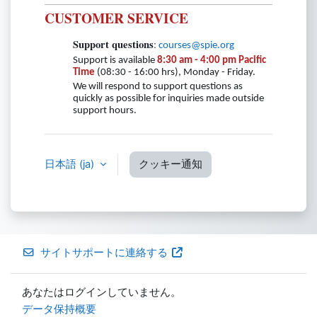
CUSTOMER SERVICE
Support questions
:
courses@spie.org
Support is available
8:30 am - 4:00 pm Pacific
Time
(08:30 - 16:00 hrs), Monday - Friday.
We will respond to support questions as
quickly as possible for inquiries made outside
support hours.
日本語 ‎(ja)‎
クッキー通知
サイトサポートに連絡する
あなたはログインしていません。
データ保持概要