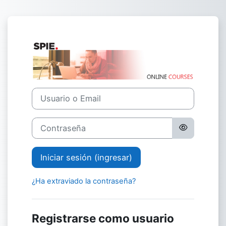
Saltar al contenido principal
Ingresar a SPIE
Usuario o Email
Contraseña
Iniciar sesión (ingresar)
¿Ha extraviado la contraseña?
Registrarse como usuario